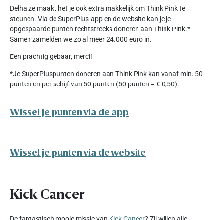
Delhaize maakt het je ook extra makkelijk om Think Pink te
steunen. Via de SuperPlus-app en de website kan je je
opgespaarde punten rechtstreeks doneren aan Think Pink.*
Samen zamelden we zo al meer 24.000 euro in.
Een prachtig gebaar, merci!
*Je SuperPluspunten doneren aan Think Pink kan vanaf min. 50
punten en per schijf van 50 punten (50 punten = € 0,50).
Wissel je punten via de app
Wissel je punten via de website
Kick Cancer
De fantastisch mooie missie van
Kick Cancer
? Zij willen alle