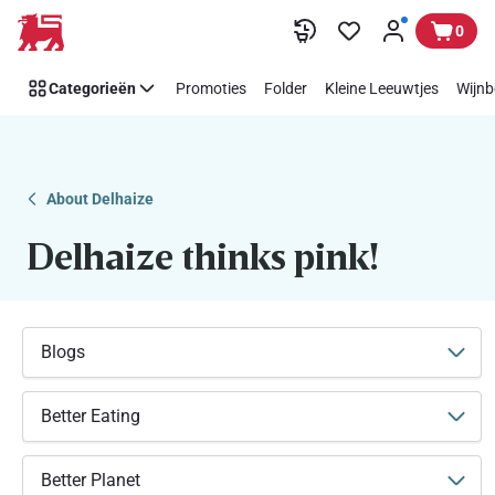
Makkelijk
Overslaan
0
Think
Pink
Categorieën
Promoties
Folder
Kleine Leeuwtjes
Wijnb
steunen
met
Delhaize
About Delhaize
Delhaize thinks pink!
Blogs
Better Eating
Better Planet