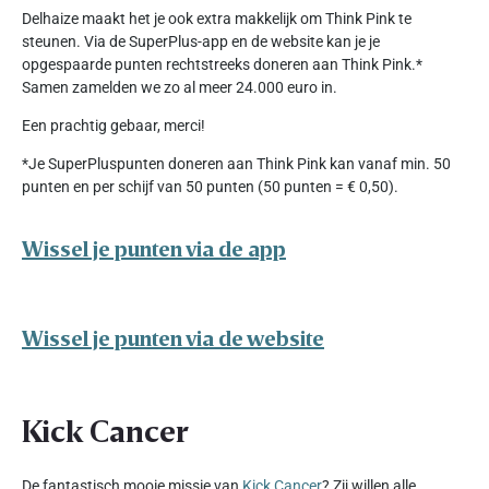
Delhaize maakt het je ook extra makkelijk om Think Pink te
steunen. Via de SuperPlus-app en de website kan je je
opgespaarde punten rechtstreeks doneren aan Think Pink.*
Samen zamelden we zo al meer 24.000 euro in.
Een prachtig gebaar, merci!
*Je SuperPluspunten doneren aan Think Pink kan vanaf min. 50
punten en per schijf van 50 punten (50 punten = € 0,50).
Wissel je punten via de app
Wissel je punten via de website
Kick Cancer
De fantastisch mooie missie van
Kick Cancer
? Zij willen alle