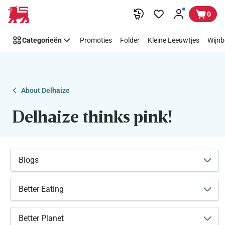
Makkelijk
Overslaan
0
Think
Pink
Categorieën
Promoties
Folder
Kleine Leeuwtjes
Wijnb
steunen
met
Delhaize
About Delhaize
Delhaize thinks pink!
Blogs
Better Eating
Better Planet