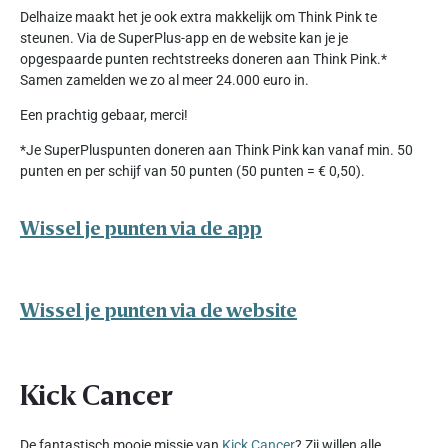
Delhaize maakt het je ook extra makkelijk om Think Pink te
steunen. Via de SuperPlus-app en de website kan je je
opgespaarde punten rechtstreeks doneren aan Think Pink.*
Samen zamelden we zo al meer 24.000 euro in.
Een prachtig gebaar, merci!
*Je SuperPluspunten doneren aan Think Pink kan vanaf min. 50
punten en per schijf van 50 punten (50 punten = € 0,50).
Wissel je punten via de app
Wissel je punten via de website
Kick Cancer
De fantastisch mooie missie van
Kick Cancer
? Zij willen alle