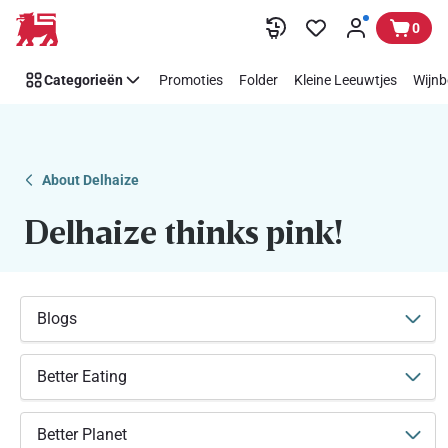
Makkelijk
Overslaan
0
Think
Pink
Categorieën
Promoties
Folder
Kleine Leeuwtjes
Wijnb
steunen
met
Delhaize
About Delhaize
Delhaize thinks pink!
Blogs
Better Eating
Better Planet