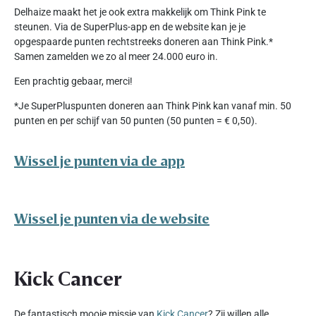
Delhaize maakt het je ook extra makkelijk om Think Pink te
steunen. Via de SuperPlus-app en de website kan je je
opgespaarde punten rechtstreeks doneren aan Think Pink.*
Samen zamelden we zo al meer 24.000 euro in.
Een prachtig gebaar, merci!
*Je SuperPluspunten doneren aan Think Pink kan vanaf min. 50
punten en per schijf van 50 punten (50 punten = € 0,50).
Wissel je punten via de app
Wissel je punten via de website
Kick Cancer
De fantastisch mooie missie van
Kick Cancer
? Zij willen alle