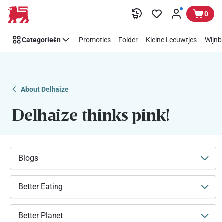
Makkelijk
Overslaan
0
Think
Pink
Categorieën
Promoties
Folder
Kleine Leeuwtjes
Wijnb
steunen
met
Delhaize
About Delhaize
Delhaize thinks pink!
Blogs
Better Eating
Better Planet