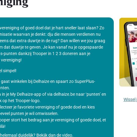
niging
 vereniging of goed doel dat je hart sneller laat slaan? Zo
nisatie waarvan je denkt: dju die mensen verdienen nu
eens dat extra duwtje in de rug? Dan willen we jou graag
m dat duwtje te geven. Je kan vanaf nu je opgespaarde
s-punten dankzij Trooper in 1 2 3 doneren aan je
 vereniging!
l simpel!
 gaat winkelen bij Delhaize en spaart zo SuperPlus-
nten.
 in je My Delhaize-app of via delhaize.be naar ‘punten’ en
Wissel 
ik op het Trooper-logo.
lecteer je favoriete vereniging of goede doel en kies
eveel punten je wil omwisselen.
ooper stort het bedrag aan je vereniging of goede doel, et
ilà!
helemaal duidelijk? Bekijk dan de video.