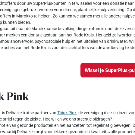
chtoffers door uw SuperPlus-punten in te wisselen voor een donatie naar 
verenigingen gebruikt worden voor directe, plaatselijke hulpverlening. Op 
offers in Marokko te helpen. Zo kunnen we samen met alle andere hulpver
ulp kunnen bieden.
gaan uit naar de Marokkaanse bevolking die getroffen is door deze versch
ar merken een donatie gedaan aan het Rode Kruis. Het geld zal worden g
ambulancevervoer, psychosociale hulp en het uitdelen van drinkwater. Wil 
e acties van het Rode Kruis voor de slachtoffers van de aardbeving te st
Wissel je SuperPlus-p
k Pink
 is Delhaize trotse partner van
Think Pink
, de vereniging die zich inzet v
e strijd tegen de ziekte. Hoe willen we ons steentje bijdragen?
otie van gezonde producten en het aanzetten tot regelmatig bewegen. Da
waarbij Delhaize zorgt voor lekkere, gezonde en kwaliteitsvolle producte