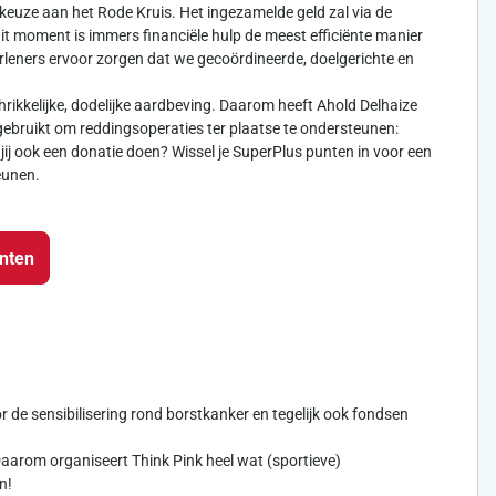
keuze aan het Rode Kruis. Het ingezamelde geld zal via de
dit moment is immers financiële hulp de meest efficiënte manier
leners ervoor zorgen dat we gecoördineerde, doelgerichte en
rikkelijke, dodelijke aardbeving. Daarom heeft Ahold Delhaize
ebruikt om reddingsoperaties ter plaatse te ondersteunen:
jij ook een donatie doen? Wissel je SuperPlus punten in voor een
eunen.
unten
oor de sensibilisering rond borstkanker en tegelijk ook fondsen
arom organiseert Think Pink heel wat (sportieve)
n!