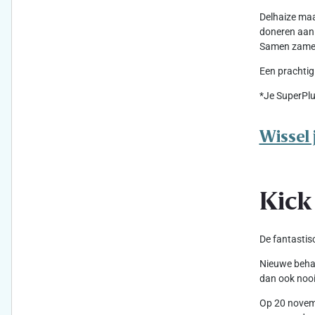
Delhaize maa
doneren aan 
Samen zameld
Een prachtig
*Je SuperPlu
Wissel 
Kick
De fantastis
Nieuwe behan
dan ook nooi
Op 20 novemb