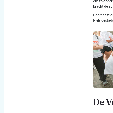
om zo onderz
bracht de ac
Daarnaast on
Niels destad
De V