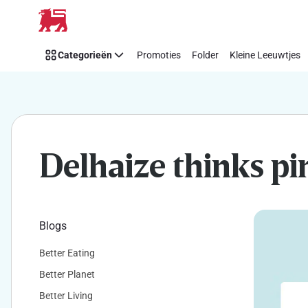
Makkelijk
Overslaan
Think
Pink
Categorieën
Promoties
Folder
Kleine Leeuwtjes
steunen
met
Delhaize
Delhaize thinks pi
Blogs
Better Eating
Better Planet
Better Living