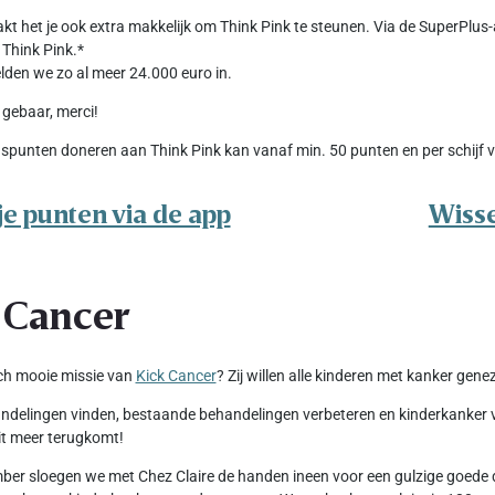
kt het je ook extra makkelijk om Think Pink te steunen. Via de SuperPlus
Think Pink.*
en we zo al meer 24.000 euro in.
 gebaar, merci!
spunten doneren aan Think Pink kan vanaf min. 50 punten en per schijf v
je punten via de app
Wisse
 Cancer
ch mooie missie van
Kick Cancer
? Zij willen alle kinderen met kanker gene
delingen vinden, bestaande behandelingen verbeteren en kinderkanker voo
t meer terugkomt!
er sloegen we met Chez Claire de handen ineen voor een gulzige goede d