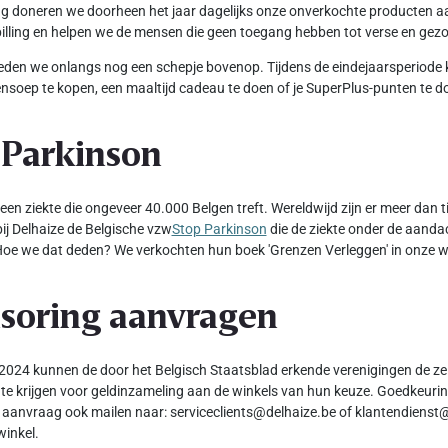
ang doneren we doorheen het jaar dagelijks onze onverkochte producten 
illing en helpen we de mensen die geen toegang hebben tot verse en ge
den we onlangs nog een schepje bovenop. Tijdens de eindejaarsperiode 
nsoep te kopen, een maaltijd cadeau te doen of je SuperPlus-punten te d
 Parkinson
 een ziekte die ongeveer 40.000 Belgen treft. Wereldwijd zijn er meer dan
ij Delhaize de Belgische vzw
Stop Parkinson
die de ziekte onder de aanda
oe we dat deden? We verkochten hun boek 'Grenzen Verleggen' in onze w
soring aanvragen
2024 kunnen de door het Belgisch Staatsblad erkende verenigingen de ze
te krijgen voor geldinzameling aan de winkels van hun keuze. Goedkeuring
 aanvraag ook mailen naar: serviceclients@delhaize.be of klantendienst@
winkel.