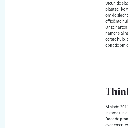
Steun de sla
plaatselijke 
om de slacht
efficiënte h
Onze harten 
namens al ha
eerste hulp, 
donatie om d
Thin
Al sinds 2011
inzamelt in d
Door de prom
evenementen 