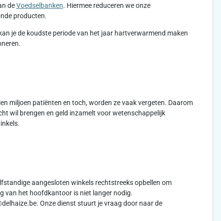
aan de
Voedselbanken
. Hiermee reduceren we onze
zonde producten.
kan je de koudste periode van het jaar hartverwarmend maken
oneren.
 tien miljoen patiënten en toch, worden ze vaak vergeten. Daarom
cht wil brengen en geld inzamelt voor wetenschappelijk
inkels.
lfstandige aangesloten winkels rechtstreeks opbellen om
 van het hoofdkantoor is niet langer nodig.
delhaize.be. Onze dienst stuurt je vraag door naar de