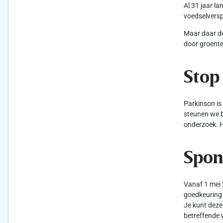
Al 31 jaar l
voedselversp
Maar daar de
door groente
Stop
Parkinson is
steunen we b
onderzoek. H
Spon
Vanaf 1 mei 
goedkeuring 
Je kunt deze
betreffende 