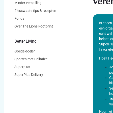
vere
Minder verspilling
#lesswaste tips & recepten
Fonds
Is er een
Over The Lion's Footprint
een orga
echt wel 
helpen o
Better Living
SuperPlu
favoriete
Goede doelen
Hoe? Hee
Sporten met Delhaize
Superplus
Je
pu
SuperPlus Delivery
Ga
kl
Se
ho
Tr
vo
Nog niet 