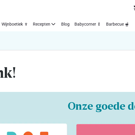
Wijnboetiek 🍷
Recepten
Blog
Babycorner 🍼
Barbecue 🫕
nk!
Onze goede d