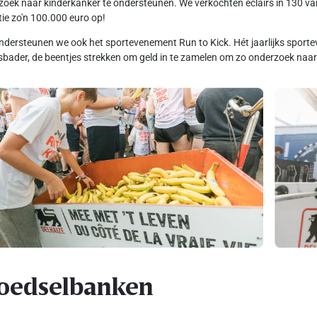
oek naar kinderkanker te ondersteunen. We verkochten eclairs in 130 van
tie zo'n 100.000 euro op!
dersteunen we ook het sportevenement Run to Kick. Hét jaarlijks spo
sbader, de beentjes strekken om geld in te zamelen om zo onderzoek naar 
oedselbanken