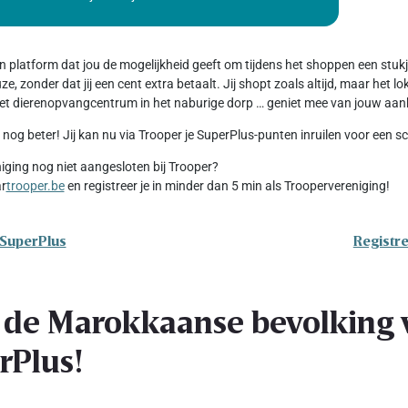
en platform dat jou de mogelijkheid geeft om tijdens het shoppen een stu
e, zonder dat jij een cent extra betaalt. Jij shopt zoals altijd, maar het 
 het dierenopvangcentrum in het naburige dorp … geniet mee van jouw aan
 nog beter! Jij kan nu via Trooper je SuperPlus-punten inruilen voor een 
niging nog niet aangesloten bij Trooper?
ar
trooper.be
en registreer je in minder dan 5 min als Troopervereniging!
 SuperPlus
Registre
 de Marokkaanse bevolking v
rPlus!