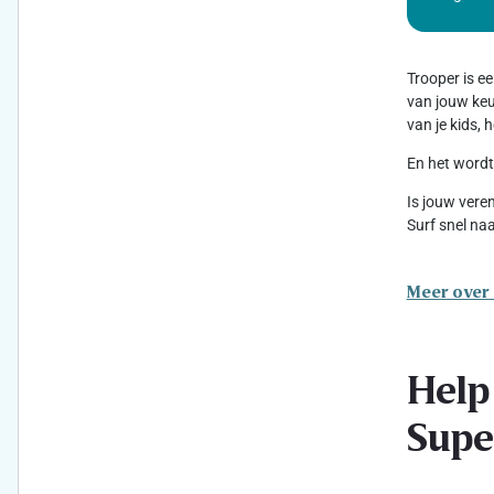
Trooper is e
van jouw keuz
van je kids,
En het wordt
Is jouw vere
Surf snel na
Meer over
Help
Supe