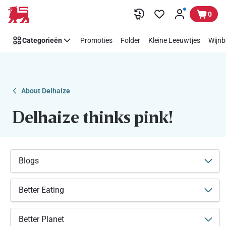
Makkelijk
Overslaan
0
Think
Pink
Categorieën
Promoties
Folder
Kleine Leeuwtjes
Wijnb
steunen
met
Delhaize
About Delhaize
Delhaize thinks pink!
Blogs
Better Eating
Better Planet