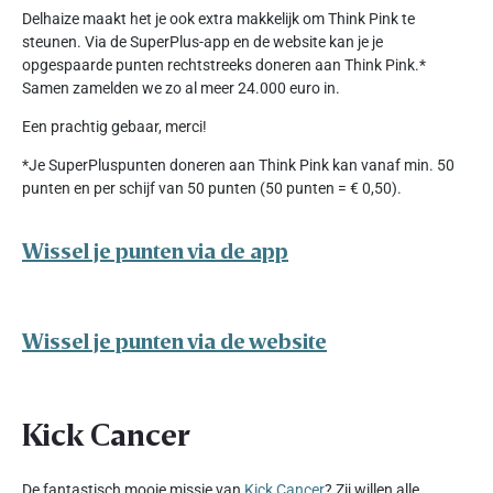
Delhaize maakt het je ook extra makkelijk om Think Pink te
steunen. Via de SuperPlus-app en de website kan je je
opgespaarde punten rechtstreeks doneren aan Think Pink.*
Samen zamelden we zo al meer 24.000 euro in.
Een prachtig gebaar, merci!
*Je SuperPluspunten doneren aan Think Pink kan vanaf min. 50
punten en per schijf van 50 punten (50 punten = € 0,50).
Wissel je punten via de app
Wissel je punten via de website
Kick Cancer
De fantastisch mooie missie van
Kick Cancer
? Zij willen alle