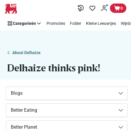
Makkelijk
Overslaan
0
Think
Pink
Categorieën
Promoties
Folder
Kleine Leeuwtjes
Wijnb
steunen
met
Delhaize
About Delhaize
Delhaize thinks pink!
Blogs
Better Eating
Better Planet