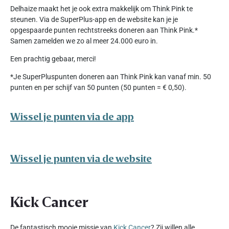
Delhaize maakt het je ook extra makkelijk om Think Pink te
steunen. Via de SuperPlus-app en de website kan je je
opgespaarde punten rechtstreeks doneren aan Think Pink.*
Samen zamelden we zo al meer 24.000 euro in.
Een prachtig gebaar, merci!
*Je SuperPluspunten doneren aan Think Pink kan vanaf min. 50
punten en per schijf van 50 punten (50 punten = € 0,50).
Wissel je punten via de app
Wissel je punten via de website
Kick Cancer
De fantastisch mooie missie van
Kick Cancer
? Zij willen alle