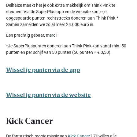
Delhaize maakt het je ook extra makkelijk om Think Pink te
steunen. Via de SuperPlus-app en de website kan je je
opgespaarde punten rechtstreeks doneren aan Think Pink.*
Samen zamelden we zo al meer 24.000 euro in.
Een prachtig gebaar, merci!
*Je SuperPluspunten doneren aan Think Pink kan vanaf min. 50
punten en per schijf van 50 punten (50 punten = € 0,50).
Wissel je punten via de app
Wissel je punten via de website
Kick Cancer
De fantastisch mooie missie van
Kick Cancer
? Zij willen alle