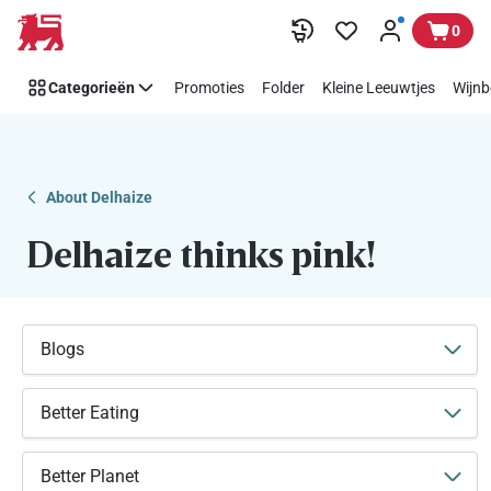
Makkelijk
Overslaan
0
Think
Pink
Categorieën
Promoties
Folder
Kleine Leeuwtjes
Wijnb
steunen
met
Delhaize
About Delhaize
Delhaize thinks pink!
Blogs
Better Eating
Better Planet