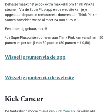
Delhaize maakt het je ook extra makkelijk om Think Pink te
steunen. Via de SuperPlus-app en de website kan je je
opgespaarde punten rechtstreeks doneren aan Think Pink.*
Samen zamelden we zo al meer 24.000 euro in.
Een prachtig gebaar, merci!
*Je SuperPluspunten doneren aan Think Pink kan vanaf min. 50
punten en per schijf van 50 punten (50 punten = € 0,50).
Wissel je punten via de app
Wissel je punten via de website
Kick Cancer
De fantastisch mooie missie van
Kick Cancer
? Zij willen alle