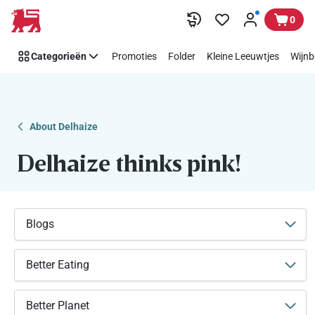
Makkelijk
Overslaan
0
Think
Pink
Categorieën
Promoties
Folder
Kleine Leeuwtjes
Wijnb
steunen
met
Delhaize
About Delhaize
Delhaize thinks pink!
Blogs
Better Eating
Better Planet